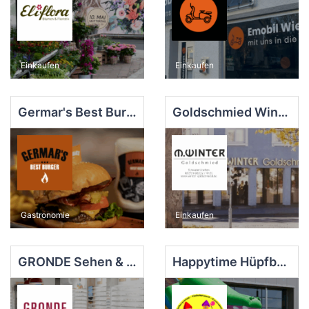
Einkaufen
Einkaufen
Germar's Best Burger
Goldschmied Winter Michael e.K.
Gastronomie
Einkaufen
GRONDE Sehen & Hören
Happytime Hüpfburgverleih