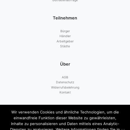
Guthabenabfrage
Teilnehmen
Bürger
Händler
Arbeitgeber
Städte
Über
AGB
Datenschutz
Widerrufsbelehrung
Kontakt
Zahlen mit
Wir verwenden Cookies und ähnliche Technologien, um die
einwandfreie Funktion dieser Website zu gewährleisten,
Inhalte zu personalisieren und Daten mittels eines Analytic-
Dienstes zu analysieren. Weitere Informationen finden Sie in